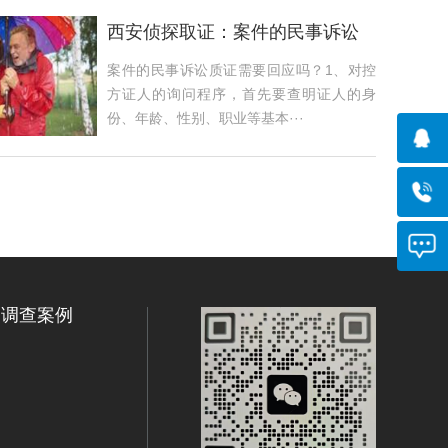
西安侦探取证：案件的民事诉讼
质证需要回应吗？
案件的民事诉讼质证需要回应吗？1、对控
方证人的询问程序，首先要查明证人的身
份、年龄、性别、职业等基本···
调查案例