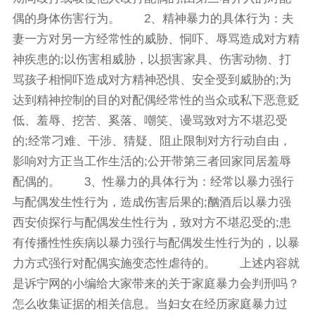
偶的身体伤害行为。 2、精神暴力的具体行为：夫
妻一方对另一方经常性的威胁、恫吓、辱骂造成对方精
神疾患的;以伤害相威胁，以损害家具、伤害动物、打
骂孩子相恫吓造成对方精神恐惧、安全受到威胁的;为
达到精神控制的目的对配偶经常性的当众或私下恶意贬
低、羞辱、挖苦、奚落、嘲笑、谩骂致对方不堪忍受
的;经常刁难、干涉、猜疑、阻止限制对方行动自由，
影响对方正当工作生活的;公开带第三者回家同居羞辱
配偶的。 3、性暴力的具体行为：经常以暴力强行
与配偶发生性行为，造成伤害后果的;酗酒后以暴力强
西安侦探行与配偶发生性行为，致对方不堪忍受的;患
有传播性性疾病以暴力强行与配偶发生性行为的，以暴
力方式强行对配偶实施变态性虐待的。 上述内容就
是诉宁网的小编给大家带来的关于家庭暴力会判刑吗？
怎么收集证据的相关信息。当妇女在经历家庭暴力过