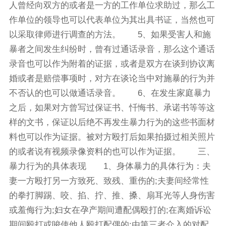
人曾经向双方的或者是一方的工作单位求助过，那么工
作单位的领导也可以代表单位为其出具书证，当然也可
以采取律师进行调查的方法。 5、如果受害人和施
暴者之间发生纠纷时，曾有过通话录音，那么这个通话
录音也可以作为附着的证据，或者是双方在谈到协议离
婚或者是赔偿事项时，对方在谈论当中对施暴的行为并
不否认的也可以做通话录音。 6、在发生家庭暴力
之后，如果对方曾写过保证书、忏悔书、承诺书等等这
样的文书，保证以后绝不再发生暴力行为的这些书面材
料也可以作为证据。被对方殴打后如果拍摄过相关照片
的或者说有视频录像资料的也可以作为证据。 三、
暴力行为的具体表现 1、身体暴力的具体行为：夫
妻一方殴打另一方致死、致残、重伤的;夫妻间经常性
的拳打脚踢、咬、掐、拧、推、搡、扇耳光等人身伤害
或羞侮行为;妇女在孕产期间遭配偶殴打的;在离婚诉讼
期间殴打或唆使他人殴打配偶的;由第三者介入的对配