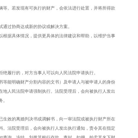
辆等。若发现有可执行的财产，会依法进行处置，并将所得款
试通过协商达成新的协议或解决方案。
以根据具体情况，提供更具体的法律建议和帮助，以维护当事
拒绝履行的，对方当事人可以向人民法院申请执行。
书等能明确财产分割内容的文书）及申请人与被申请人的身份
在地人民法院申请强制执行。法院受理后，会向被执行人发出
务。
已生效的离婚判决书或调解书，向一审法院或被执行财产所在
料。法院受理后，会向被执行人发出执行通知，责令其在指定
如查询、冻结、划拨其银行存款，查封、扣押、拍卖其名下财