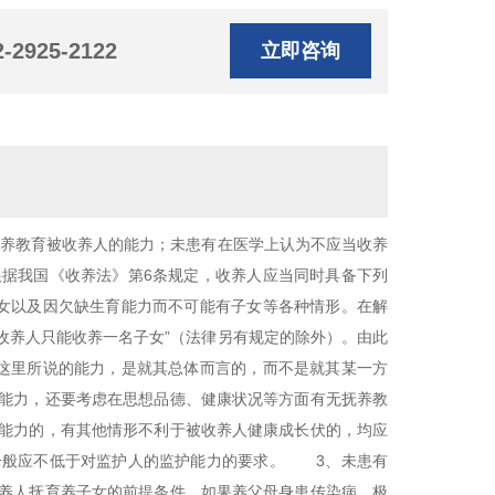
2-2925-2122
立即咨询
抚养教育被收养人的能力；未患有在医学上认为不应当收养
据我国《收养法》第6条规定，收养人应当同时具备下列
女以及因欠缺生育能力而不可能有子女等各种情形。在解
收养人只能收养一名子女”（法律另有规定的除外）。由此
这里所说的能力，是就其总体而言的，而不是就其某一方
能力，还要考虑在思想品德、健康状况等方面有无抚养教
能力的，有其他情形不利于被收养人健康成长伏的，均应
一般应不低于对监护人的监护能力的要求。 3、未患有
养人抚育养子女的前提条件。如果养父母身患传染病，极