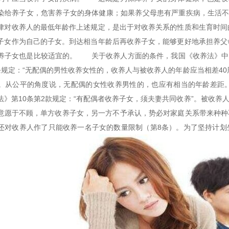
染给养子女，危害养子女的身体健康；如果养父母患有严重疾病，生活不
对收养人的最低年龄作上述规定，是出于对收养关系的性质和生育时间的
子女作为自己的子女。到达相当年龄后再收养子女，能够更好地承担养父
养子女也是比较适宜的。 关于收养人方面的条件，我国《收养法》中还
条规定：“无配偶的男性收养女性的，收养人与被收养人的年龄应当相差4
。从公平的角度说，无配偶的女性收养男性的，也应有相当的年龄差距
法》第10条第2款规定：“有配偶者收养子女，须夫妻共同收养”。被收
意愿于不顾，单方收养子女，另一方不予承认，势必对家庭关系带来种
还对收养人作了只能收养一名子女的数量限制（第8条）。为了坚持计