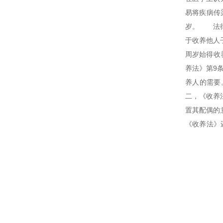
易将疾病传
岁。 法律
于收养他人
周岁始得收
养法》第9
养人的需要
二，《收养
置其配偶的
《收养法》