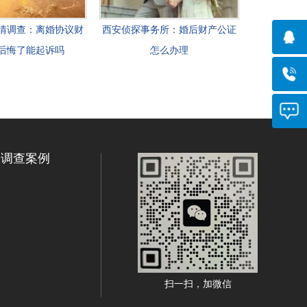
情调查：离婚协议财
西安侦探事务所：婚后财产公证
后悔了能起诉吗
怎么办理
调查案例
扫一扫，加微信